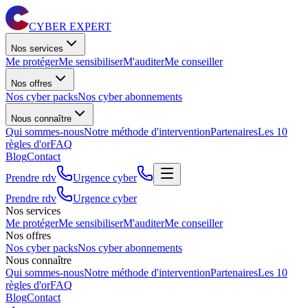
CYBER EXPERT
Nos services
Me protéger
Me sensibiliser
M'auditer
Me conseiller
Nos offres
Nos cyber packs
Nos cyber abonnements
Nous connaître
Qui sommes-nous
Notre méthode d'intervention
Partenaires
Les 10
règles d'or
FAQ
Blog
Contact
Prendre rdv
Urgence cyber
Prendre rdv
Urgence cyber
Nos services
Me protéger
Me sensibiliser
M'auditer
Me conseiller
Nos offres
Nos cyber packs
Nos cyber abonnements
Nous connaître
Qui sommes-nous
Notre méthode d'intervention
Partenaires
Les 10
règles d'or
FAQ
Blog
Contact