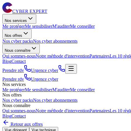
CYBER EXPERT
Nos services
Me protéger
Me sensibiliser
M'auditer
Me conseiller
Nos offres
Nos cyber packs
Nos cyber abonnements
Nous connaître
Qui sommes-nous
Notre méthode d'intervention
Partenaires
Les 10 règl
Blog
Contact
Prendre rdv
Urgence cyber
Prendre rdv
Urgence cyber
Nos services
Me protéger
Me sensibiliser
M'auditer
Me conseiller
Nos offres
Nos cyber packs
Nos cyber abonnements
Nous connaître
Qui sommes-nous
Notre méthode d'intervention
Partenaires
Les 10 règl
Blog
Contact
Retour aux offres
Vue dirigeant
Vue technique