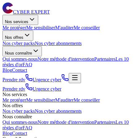
CYBER EXPERT
Nos services
Me protéger
Me sensibiliser
M'auditer
Me conseiller
Nos offres
Nos cyber packs
Nos cyber abonnements
Nous connaître
Qui sommes-nous
Notre méthode d'intervention
Partenaires
Les 10
règles d'or
FAQ
Blog
Contact
Prendre rdv
Urgence cyber
Prendre rdv
Urgence cyber
Nos services
Me protéger
Me sensibiliser
M'auditer
Me conseiller
Nos offres
Nos cyber packs
Nos cyber abonnements
Nous connaître
Qui sommes-nous
Notre méthode d'intervention
Partenaires
Les 10
règles d'or
FAQ
Blog
Contact