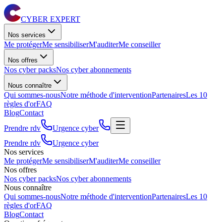
CYBER EXPERT
Nos services
Me protéger
Me sensibiliser
M'auditer
Me conseiller
Nos offres
Nos cyber packs
Nos cyber abonnements
Nous connaître
Qui sommes-nous
Notre méthode d'intervention
Partenaires
Les 10
règles d'or
FAQ
Blog
Contact
Prendre rdv
Urgence cyber
Prendre rdv
Urgence cyber
Nos services
Me protéger
Me sensibiliser
M'auditer
Me conseiller
Nos offres
Nos cyber packs
Nos cyber abonnements
Nous connaître
Qui sommes-nous
Notre méthode d'intervention
Partenaires
Les 10
règles d'or
FAQ
Blog
Contact