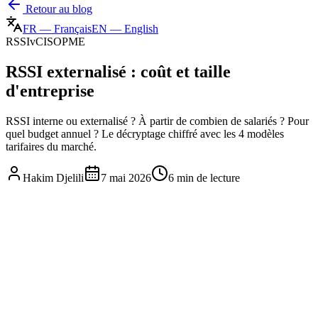
Retour au blog
FR
—
Français
EN
—
English
RSSI
vCISO
PME
RSSI externalisé : coût et taille
d'entreprise
RSSI interne ou externalisé ? À partir de combien de salariés ? Pour
quel budget annuel ? Le décryptage chiffré avec les 4 modèles
tarifaires du marché.
Hakim Djelili
7 mai 2026
6 min
de lecture
RSSI
vCISO
PME