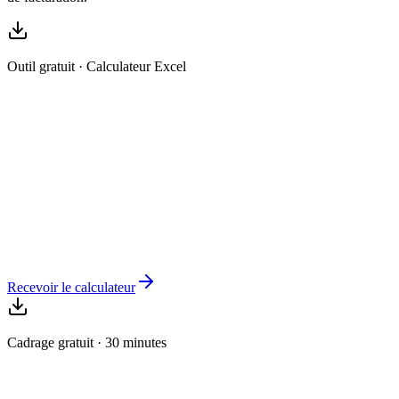
Outil gratuit · Calculateur Excel
Calculateur RSSI : interne vs externalisé
Le tableur qui chiffre votre besoin réel, compare les deux scénarios
sur 3 ans et vous donne une recommandation argumentée selon
votre profil.
Saisie en 5 minutes (taille, secteur, maturité)
Comparaison TCO sur 36 mois
Recommandation de modèle adaptée à votre profil
Recevoir le calculateur
Cadrage gratuit · 30 minutes
Évaluer votre besoin RSSI en 30 minutes