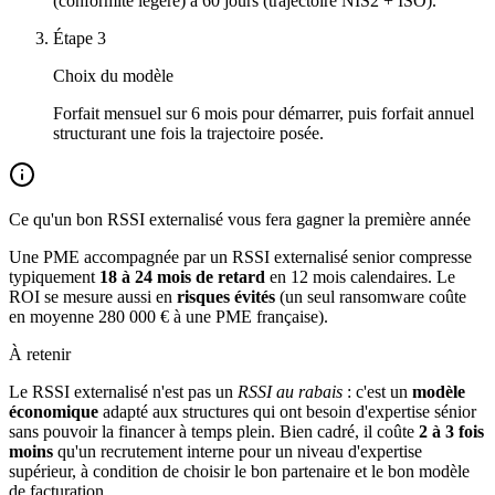
(conformité légère) à 60 jours (trajectoire NIS2 + ISO).
Étape 3
Choix du modèle
Forfait mensuel sur 6 mois pour démarrer, puis forfait annuel
structurant une fois la trajectoire posée.
Ce qu'un bon RSSI externalisé vous fera gagner la première année
Une PME accompagnée par un RSSI externalisé senior compresse
typiquement
18 à 24 mois de retard
en 12 mois calendaires. Le
ROI se mesure aussi en
risques évités
(un seul ransomware coûte
en moyenne 280 000 € à une PME française).
À retenir
Le RSSI externalisé n'est pas un
RSSI au rabais
: c'est un
modèle
économique
adapté aux structures qui ont besoin d'expertise sénior
sans pouvoir la financer à temps plein. Bien cadré, il coûte
2 à 3 fois
moins
qu'un recrutement interne pour un niveau d'expertise
supérieur, à condition de choisir le bon partenaire et le bon modèle
de facturation.