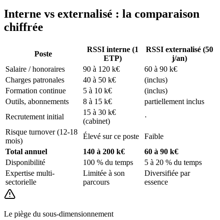
Interne vs externalisé : la comparaison
chiffrée
RSSI interne (1
RSSI externalisé (50
Poste
ETP)
j/an)
Salaire / honoraires
90 à 120 k€
60 à 90 k€
Charges patronales
40 à 50 k€
(inclus)
Formation continue
5 à 10 k€
(inclus)
Outils, abonnements
8 à 15 k€
partiellement inclus
15 à 30 k€
Recrutement initial
·
(cabinet)
Risque turnover (12-18
Élevé sur ce poste
Faible
mois)
Total annuel
140 à 200 k€
60 à 90 k€
Disponibilité
100 % du temps
5 à 20 % du temps
Expertise multi-
Limitée à son
Diversifiée par
sectorielle
parcours
essence
Le piège du sous-dimensionnement