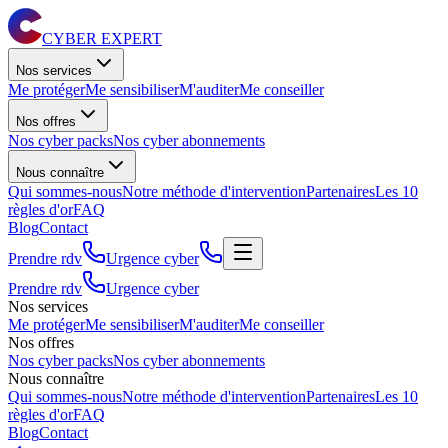
CYBER EXPERT
Nos services
Me protéger
Me sensibiliser
M'auditer
Me conseiller
Nos offres
Nos cyber packs
Nos cyber abonnements
Nous connaître
Qui sommes-nous
Notre méthode d'intervention
Partenaires
Les 10
règles d'or
FAQ
Blog
Contact
Prendre rdv
Urgence cyber
Prendre rdv
Urgence cyber
Nos services
Me protéger
Me sensibiliser
M'auditer
Me conseiller
Nos offres
Nos cyber packs
Nos cyber abonnements
Nous connaître
Qui sommes-nous
Notre méthode d'intervention
Partenaires
Les 10
règles d'or
FAQ
Blog
Contact