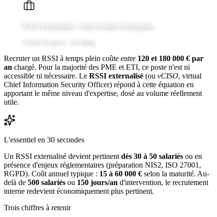
RSSI externalisé : coût et taille d'entreprise
Cyber Expert ·
Le blog
Recruter un RSSI à temps plein coûte entre
120 et 180 000 € par
an
chargé. Pour la majorité des PME et ETI, ce poste n'est ni
accessible ni nécessaire. Le
RSSI externalisé
(ou
vCISO
, virtual
Chief Information Security Officer) répond à cette équation en
apportant le même niveau d'expertise, dosé au volume réellement
utile.
L'essentiel en 30 secondes
Un RSSI externalisé devient pertinent
dès 30 à 50 salariés
ou en
présence d'enjeux réglementaires (préparation NIS2, ISO 27001,
RGPD). Coût annuel typique :
15 à 60 000 €
selon la maturité. Au-
delà de
500 salariés
ou
150 jours/an
d'intervention, le recrutement
interne redevient économiquement plus pertinent.
Trois chiffres à retenir