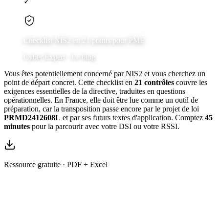
✓
NIS2
Checklist
PME
Checklist NIS2 en 21 points pour PME
Cyber Expert ·
Le blog
Vous êtes potentiellement concerné par NIS2 et vous cherchez un
point de départ concret. Cette checklist en
21 contrôles
couvre les
exigences essentielles de la directive, traduites en questions
opérationnelles. En France, elle doit être lue comme un outil de
préparation, car la transposition passe encore par le projet de loi
PRMD2412608L
et par ses futurs textes d'application. Comptez
45
minutes
pour la parcourir avec votre DSI ou votre RSSI.
Ressource gratuite · PDF + Excel
Checklist de préparation NIS2 en 21 points (PDF + tableur)
La version téléchargeable inclut un tableur de notation, une matrice
de priorisation par risque et un plan d'action type sur 90 jours.