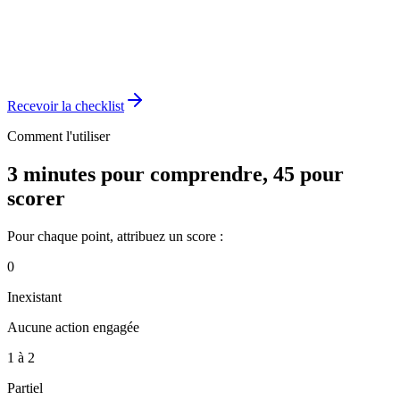
Tableur Excel avec scoring automatique
Plan d'action priorisé sur 90 jours
Matrice de risque conforme aux attendus ANSSI
Recevoir la checklist
Comment l'utiliser
3 minutes pour comprendre, 45 pour
scorer
Pour chaque point, attribuez un score :
0
Inexistant
Aucune action engagée
1 à 2
Partiel