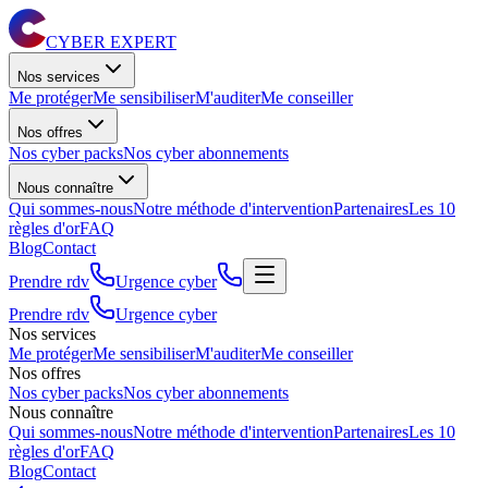
CYBER EXPERT
Nos services
Me protéger
Me sensibiliser
M'auditer
Me conseiller
Nos offres
Nos cyber packs
Nos cyber abonnements
Nous connaître
Qui sommes-nous
Notre méthode d'intervention
Partenaires
Les 10
règles d'or
FAQ
Blog
Contact
Prendre rdv
Urgence cyber
Prendre rdv
Urgence cyber
Nos services
Me protéger
Me sensibiliser
M'auditer
Me conseiller
Nos offres
Nos cyber packs
Nos cyber abonnements
Nous connaître
Qui sommes-nous
Notre méthode d'intervention
Partenaires
Les 10
règles d'or
FAQ
Blog
Contact