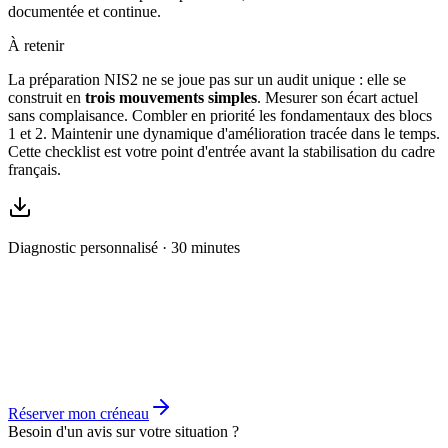
documentée et continue.
À retenir
La préparation NIS2 ne se joue pas sur un audit unique : elle se
construit en
trois mouvements simples
. Mesurer son écart actuel
sans complaisance. Combler en priorité les fondamentaux des blocs
1 et 2. Maintenir une dynamique d'amélioration tracée dans le temps.
Cette checklist est votre point d'entrée avant la stabilisation du cadre
français.
Diagnostic personnalisé · 30 minutes
Vous voulez aller plus loin que la checklist ?
Un échange avec un consultant sénior pour scorer votre situation,
identifier les 3 actions à plus fort impact et bâtir une feuille de route
alignée avec la directive NIS2 et les attendus ANSSI connus à ce
stade.
Réserver mon créneau
Besoin d'un avis sur votre situation ?