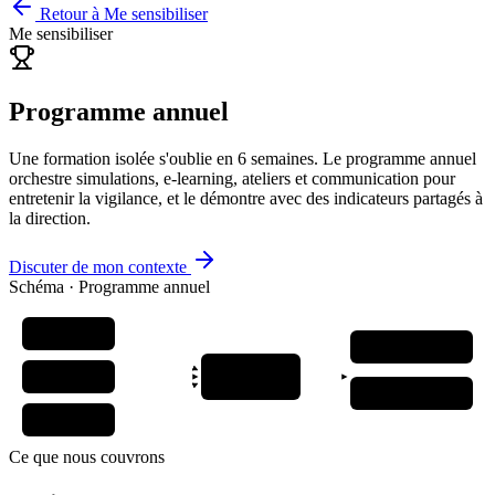
Retour à
Me sensibiliser
Me sensibiliser
Programme annuel
Une formation isolée s'oublie en 6 semaines. Le programme annuel
orchestre simulations, e-learning, ateliers et communication pour
entretenir la vigilance, et le démontre avec des indicateurs partagés à
la direction.
Discuter de mon contexte
Schéma ·
Programme annuel
Phishing
trimestriel
Indicateurs live
E-learning
Pilotage
modules courts
comité trimestriel
Bilan annuel
N+1 calibré
Ateliers
par métier
Ce que nous couvrons