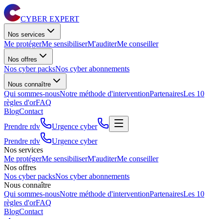
CYBER EXPERT
Nos services
Me protéger
Me sensibiliser
M'auditer
Me conseiller
Nos offres
Nos cyber packs
Nos cyber abonnements
Nous connaître
Qui sommes-nous
Notre méthode d'intervention
Partenaires
Les 10
règles d'or
FAQ
Blog
Contact
Prendre rdv
Urgence cyber
Prendre rdv
Urgence cyber
Nos services
Me protéger
Me sensibiliser
M'auditer
Me conseiller
Nos offres
Nos cyber packs
Nos cyber abonnements
Nous connaître
Qui sommes-nous
Notre méthode d'intervention
Partenaires
Les 10
règles d'or
FAQ
Blog
Contact